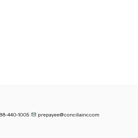
888-440-1005
prepayee@conciliainc.com