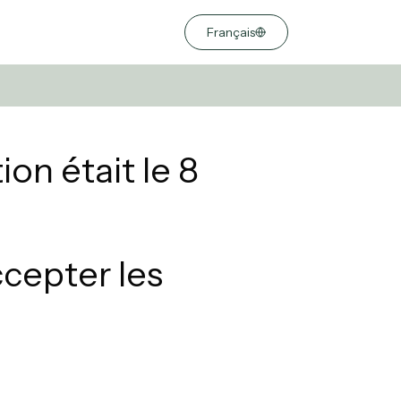
Français
on était le 8
cepter les